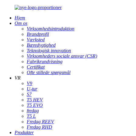
Hjem
Om os
Virksomhedsintroduktion
Brandprofil
Værksted
Bæredygtighed
Teknologisk innovation
Virksomheders sociale ansvar (CSR)
Fabrikrundvisning
Certifikat
Ofte stillede spørgsmål
VR
V9
U-tur
S7
T5 HEV
T5 EVO
fredag
T5 L
Fredag ​​REEV
Fredag ​​RHD
Produkter