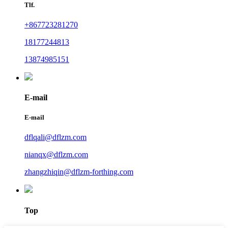
Tlf.
+867723281270
18177244813
13874985151
E-mail
E-mail
dflqali@dflzm.com
nianqx@dflzm.com
zhangzhiqin@dflzm-forthing.com
Top