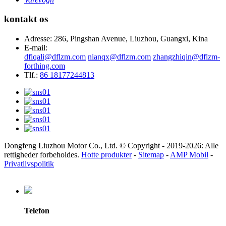
kontakt os
Adresse: 286, Pingshan Avenue, Liuzhou, Guangxi, Kina
E-mail:
dflqali@dflzm.com
nianqx@dflzm.com
zhangzhiqin@dflzm-
forthing.com
Tlf.:
86 18177244813
Dongfeng Liuzhou Motor Co., Ltd. © Copyright - 2019-2026: Alle
rettigheder forbeholdes.
Hotte produkter
-
Sitemap
-
AMP Mobil
-
Privatlivspolitik
Telefon