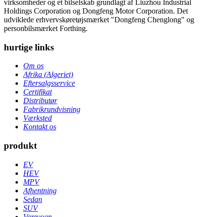
virksomheder og et bilselskab grundlagt af Liuzhou Industrial
Holdings Corporation og Dongfeng Motor Corporation. Det
udviklede erhvervskøretøjsmærket "Dongfeng Chenglong" og
personbilsmærket Forthing.
hurtige links
Om os
Afrika (Algeriet)
Eftersalgsservice
Certifikat
Distributør
Fabrikrundvisning
Værksted
Kontakt os
produkt
EV
HEV
MPV
Afhentning
Sedan
SUV
Varevogn