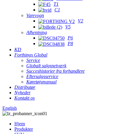
T1
C1
Varevogn
V2
V5
Afhentning
P6
P8
KD
Forthings Global
Service
Globalt salgsnetværk
Succeshistorier fra forhandlere
Eftersalgsservice
Køretøjsmanual
Distributør
Nyheder
Kontakt os
English
Hjem
Produkter