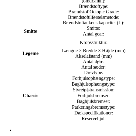
(omdr./min):
Brændstoftype:
Brændstof Octopic Grade:
Brændstoftilførselsmetode:
Brændstoftankens kapacitet (L):
Smitte:
Smitte
Antal gear:
Kropsstruktur:
Længde × Bredde × Højde (mm)
Legeme
Akselafstand (mm)
Antal døre:
Antal sæder:
Drevtype:
Forhjulsophængstype:
Baghjulsophængstype:
Styretøjstransmission:
Chassis
Forhjulsbremser:
Baghjulsbremser:
Parkeringsbremsetype:
Dækspecifikationer:
Reservehjul: