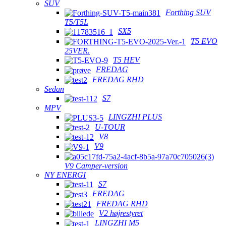
SUV
Forthing SUV
T5/T5L
SX5
T5 EVO
25VER.
T5 HEV
FREDAG
FREDAG RHD
Sedan
S7
MPV
LINGZHI PLUS
U-TOUR
V8
V9
V9 Camper-version
NY ENERGI
S7
FREDAG
FREDAG RHD
V2 højrestyret
LINGZHI M5