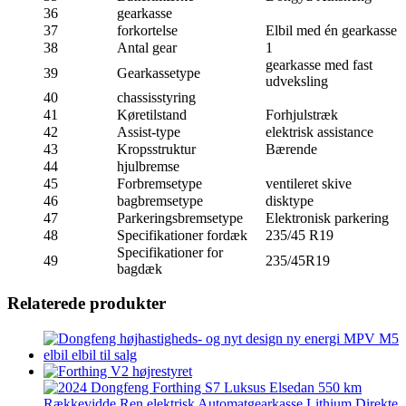
36
gearkasse
37
forkortelse
Elbil med én gearkasse
38
Antal gear
1
gearkasse med fast
39
Gearkassetype
udveksling
40
chassisstyring
41
Køretilstand
Forhjulstræk
42
Assist-type
elektrisk assistance
43
Kropsstruktur
Bærende
44
hjulbremse
45
Forbremsetype
ventileret skive
46
bagbremsetype
disktype
47
Parkeringsbremsetype
Elektronisk parkering
48
Specifikationer fordæk
235/45 R19
Specifikationer for
49
235/45R19
bagdæk
Relaterede produkter