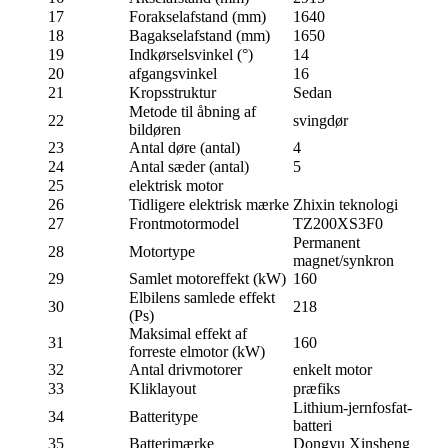
17
Forakselafstand (mm)
1640
18
Bagakselafstand (mm)
1650
19
Indkørselsvinkel (°)
14
20
afgangsvinkel
16
21
Kropsstruktur
Sedan
Metode til åbning af
22
svingdør
bildøren
23
Antal døre (antal)
4
24
Antal sæder (antal)
5
25
elektrisk motor
26
Tidligere elektrisk mærke
Zhixin teknologi
27
Frontmotormodel
TZ200XS3F0
Permanent
28
Motortype
magnet/synkron
29
Samlet motoreffekt (kW)
160
Elbilens samlede effekt
30
218
(Ps)
Maksimal effekt af
31
160
forreste elmotor (kW)
32
Antal drivmotorer
enkelt motor
33
Kliklayout
præfiks
Lithium-jernfosfat-
34
Batteritype
batteri
35
Batterimærke
Dongyu Xinsheng