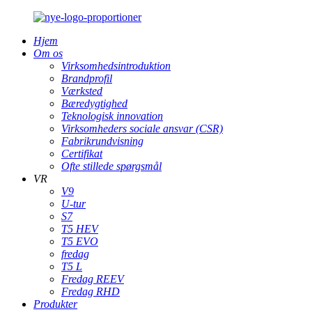
Hjem
Om os
Virksomhedsintroduktion
Brandprofil
Værksted
Bæredygtighed
Teknologisk innovation
Virksomheders sociale ansvar (CSR)
Fabrikrundvisning
Certifikat
Ofte stillede spørgsmål
VR
V9
U-tur
S7
T5 HEV
T5 EVO
fredag
T5 L
Fredag ​​REEV
Fredag ​​RHD
Produkter