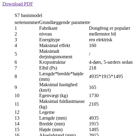
Download PDF
S7 basismodel
serienummer
Grundlæggende parametre
1
Fabrikant
Dongfeng er populær
2
niveau
mellemstor bil
3
Energitype
ren elektrisk
4
Maksimal effekt
160
Maksimalt
5
/
drejningsmoment
6
Kropsstruktur
4-dørs, 5-sæders sedan
7
Elbil (Ps)
218
Længde*bredde*højde
8
4935*1915*1495
(mm)
Maksimal hastighed
9
165
(km/t)
10
Egenvægt (kg)
1730
Maksimal fuldlastmasse
11
2105
(kg)
12
Legeme
13
Længde (mm)
4935
14
Bredde (mm)
1915
15
Højde (mm)
1495
16
Akselafstand (mm)
2915