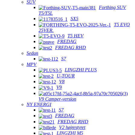
SUV
Forthing SUV
T5/T5L
SX5
T5 EVO
25VER.
T5 HEV
FREDAG
FREDAG RHD
Sedan
S7
MPV
LINGZHI PLUS
U-TOUR
V8
V9
V9 Camper-version
NY ENERGI
S7
FREDAG
FREDAG RHD
V2 højrestyret
LINGZHI M5