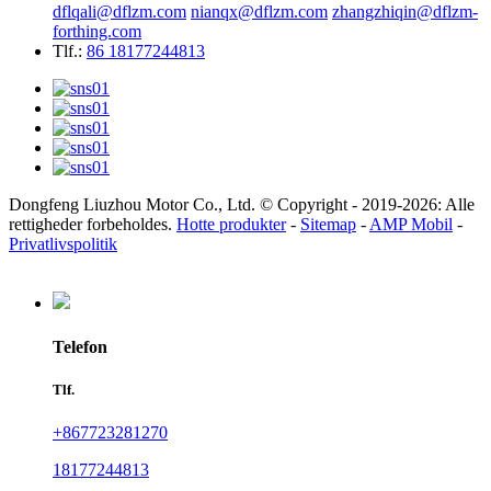
dflqali@dflzm.com
nianqx@dflzm.com
zhangzhiqin@dflzm-
forthing.com
Tlf.:
86 18177244813
Dongfeng Liuzhou Motor Co., Ltd. © Copyright - 2019-2026: Alle
rettigheder forbeholdes.
Hotte produkter
-
Sitemap
-
AMP Mobil
-
Privatlivspolitik
Telefon
Tlf.
+867723281270
18177244813