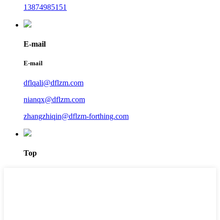
13874985151
E-mail
E-mail
dflqali@dflzm.com
nianqx@dflzm.com
zhangzhiqin@dflzm-forthing.com
Top