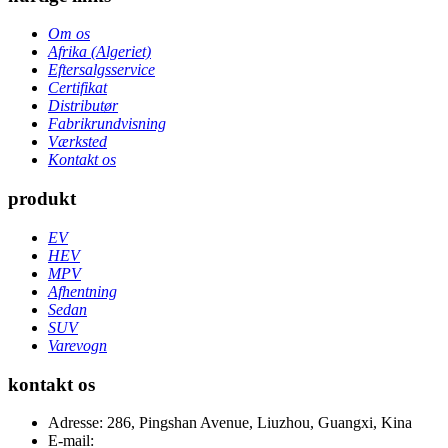
Om os
Afrika (Algeriet)
Eftersalgsservice
Certifikat
Distributør
Fabrikrundvisning
Værksted
Kontakt os
produkt
EV
HEV
MPV
Afhentning
Sedan
SUV
Varevogn
kontakt os
Adresse: 286, Pingshan Avenue, Liuzhou, Guangxi, Kina
E-mail: