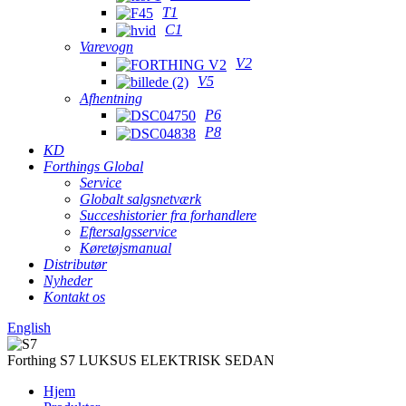
T1
C1
Varevogn
V2
V5
Afhentning
P6
P8
KD
Forthings Global
Service
Globalt salgsnetværk
Succeshistorier fra forhandlere
Eftersalgsservice
Køretøjsmanual
Distributør
Nyheder
Kontakt os
English
Forthing S7 LUKSUS ELEKTRISK SEDAN
Hjem